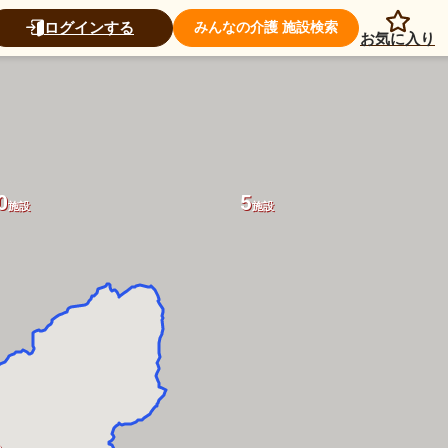
ログインする
みんなの介護 施設検索
お気に入り
0
5
施設
施設