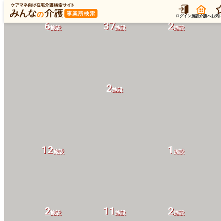
ログイン
施設介護へ
お気
6
37
2
施設
施設
施設
2
施設
12
1
施設
施設
2
11
2
施設
施設
施設