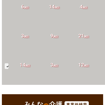
6
14
4
設
施設
施設
施設
3
9
21
設
施設
施設
施設
14
3
12
設
施設
施設
施設
85
歳
以
上
8
2
2
設
施設
施設
施設
彦根市(滋賀県)
Enterで
を検索