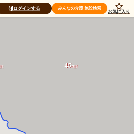
ログインする
みんなの介護 施設検索
お気に入り
45
設
施設