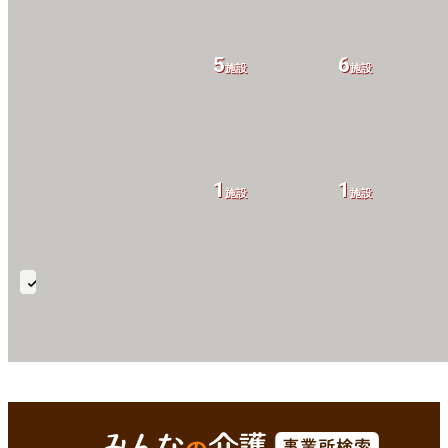
5
6
施設
施設
1
1
施設
施設
延
長
利
用
可
杉並区(東京都)
Enterで
を検索
1
3
施設
施設