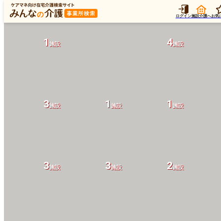
ログイン
施設介護へ
お気
1
4
施設
施設
3
1
1
施設
施設
施設
3
3
2
施設
施設
施設