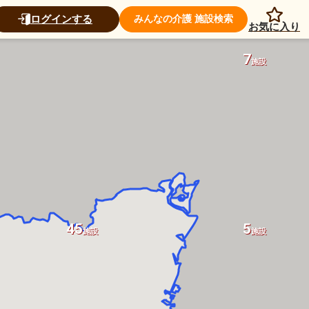
ログインする
みんなの介護 施設検索
お気に入り
7
施設
45
5
施設
施設