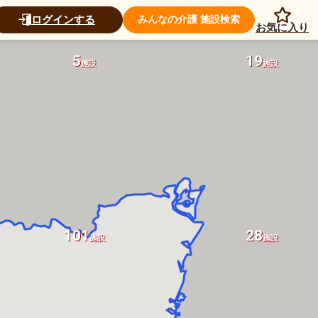
ログインする
みんなの介護 施設検索
お気に入り
5
19
施設
施設
101
28
施設
施設