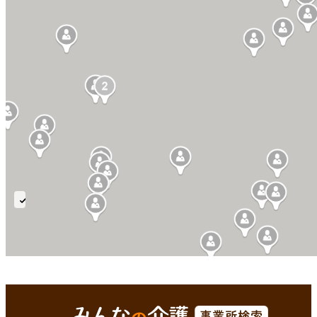
人
工
膀
胱
鎌ケ谷市(千葉県)
Enterで
を検索