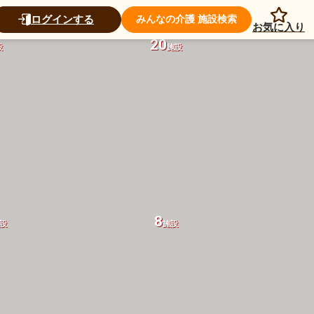
ログインする
みんなの介護 施設検索
お気に入り
20
設
施設
8
設
施設