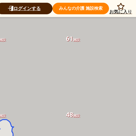
ログインする
みんなの介護 施設検索
お気に入り
61
施設
施設
48
施設
施設