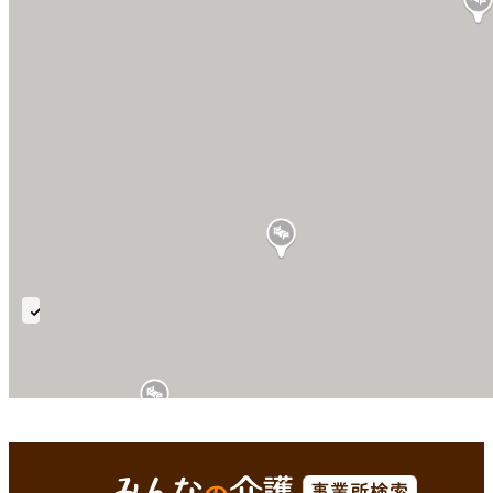
ユ
ニ
ッ
ト
型
伊豆の国市(静岡県)
Enterで
を検索
個