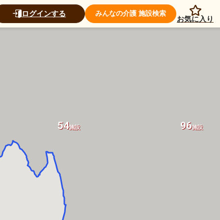
3
35
施設
施設
ログインする
みんなの介護 施設検索
お気に入り
54
96
施設
施設