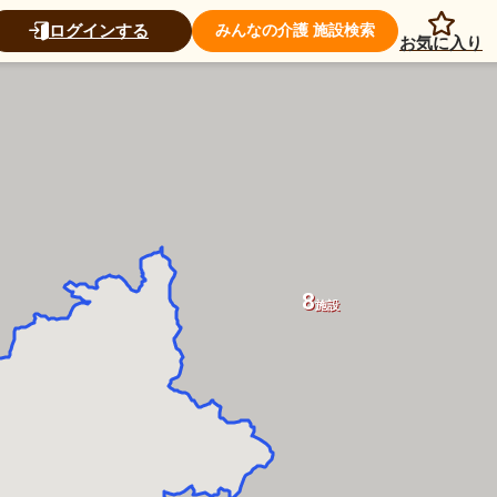
4
ログインする
みんなの介護 施設検索
施設
お気に入り
8
施設