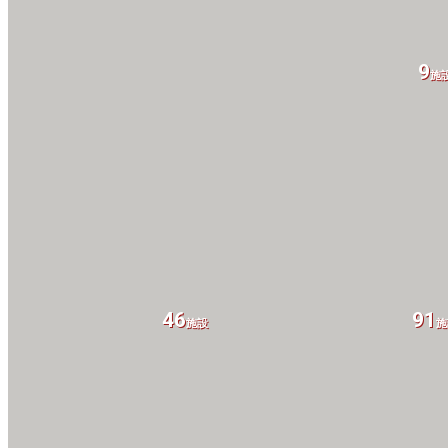
9
施
46
91
施設
施