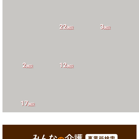
22
3
施設
施設
2
12
施設
施設
17
施設
熱海市(静岡県)
Enterで
を検索