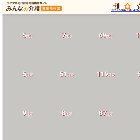
ログイン
施設介護へ
お気
5
7
69
1
施設
施設
施設
5
51
119
施設
施設
施設
9
8
87
施設
施設
施設