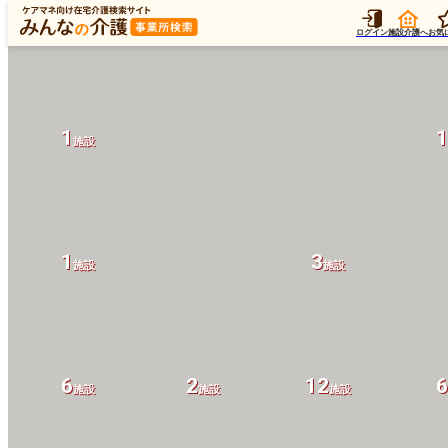
1
1
1
施設
施設
ログイン
施設介護へ
お気
1
1
施設
1
3
施設
施設
6
2
12
6
施設
施設
施設