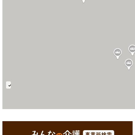
個
別
機
能
訓
飯石郡飯南町(島根県)
Enterで
を検索
練