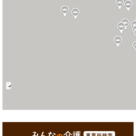
通
所
リ
ハ
板野郡藍住町(徳島県)
Enterで
を検索