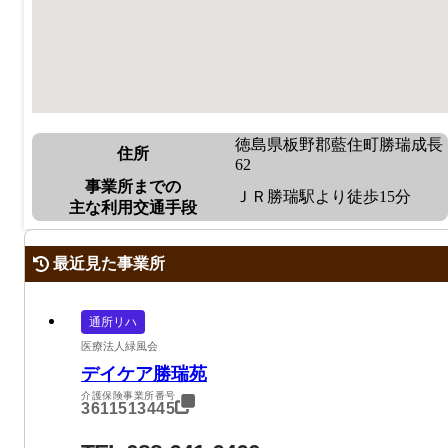
徳島県板野郡藍住町勝瑞成長
住所
62
事業所までの
ＪＲ勝瑞駅より徒歩15分
主な利用交通手段
最近見た事業所
通所リハ
医療法人緑風会
デイケア勝瑞苑
介護保険事業所番号
3611513445