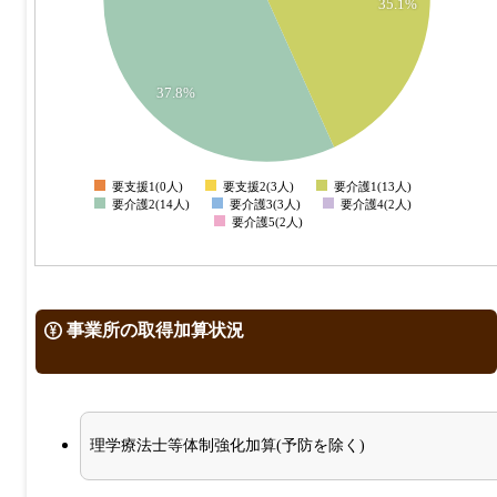
35.1%
6
4
37.8%
2
0
要支援1(0人)
要支援2(3人)
要介護1(13人)
0
要介護2(14人)
要介護3(3人)
要介護4(2人)
要介護5(2人)
事業所の取得加算状況
理学療法士等体制強化加算(予防を除く)