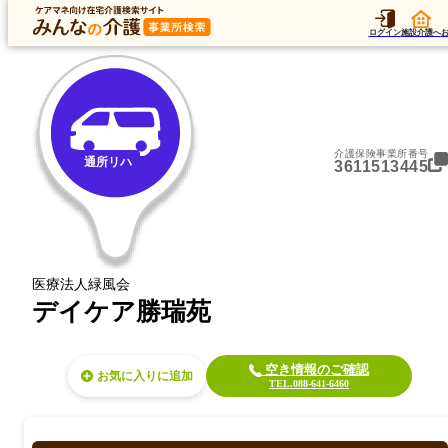
トップ
データ
加算
運営法人
ア
トップ
徳島県
板野郡藍住町
通所リハ
デイケア勝瑞苑
ログイン
施設介護へ
介護保険事業所番号
通所リハ
3611513445
医療法人緑風会
デイケア勝瑞苑
空き情報のご確認
お気に入り
TEL.088-641-6460