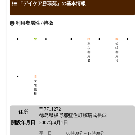
「デイケア勝瑞苑」の基本情報
利用者属性 / 特徴
主
短
な
縮
利
利
用
用
者
可
女
性
職
員
〒7711272
住所
徳島県板野郡藍住町勝瑞成長62
開設年月日
2007年4月1日
平日
08時00分～17時00分