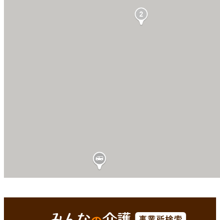
葦北郡津奈木町(熊本県)
Enterで
を検索