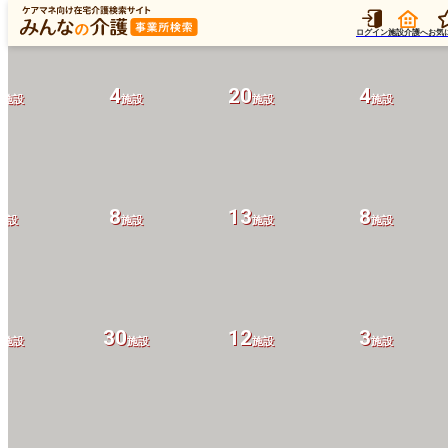
ログイン
施設介護へ
お気
1
4
20
4
施設
施設
施設
施設
8
13
8
施設
施設
施設
施設
2
30
12
3
施設
施設
施設
施設