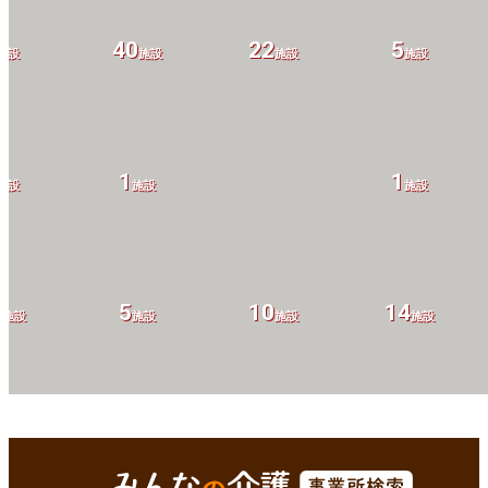
40
22
5
施設
施設
施設
施設
1
1
施設
施設
施設
1
5
10
14
施設
施設
施設
施設
6
3
施設
施設
熊本市東区(熊本県)
Enterで
を検索