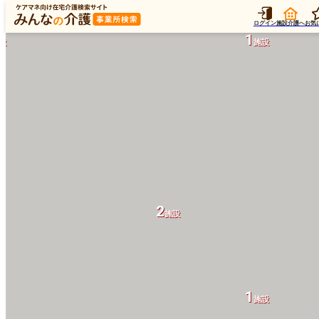
ログイン
施設介護へ
お気
1
設
施設
設
2
施設
1
施設