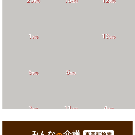
23
13
12
設
施設
施設
施設
1
13
設
施設
施設
6
5
設
施設
施設
3
11
4
設
施設
施設
施設
球磨郡錦町(熊本県)
Enterで
を検索