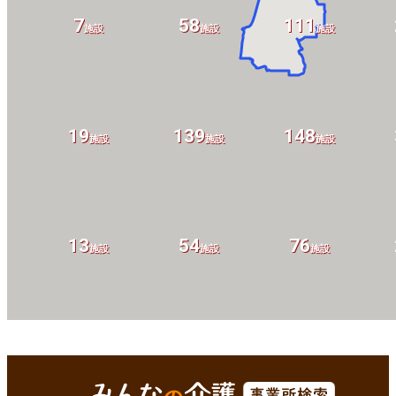
7
58
111
施設
施設
施設
19
139
148
施設
施設
施設
13
54
76
施設
施設
施設
1
17
22
施設
施設
施設
本巣市(岐阜県)
Enterで
を検索