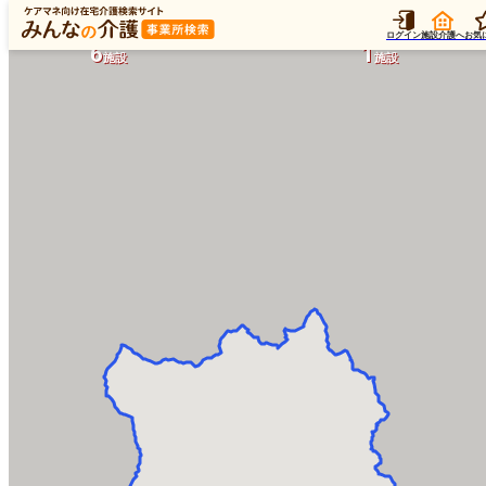
ログイン
施設介護へ
お気
6
1
施設
施設