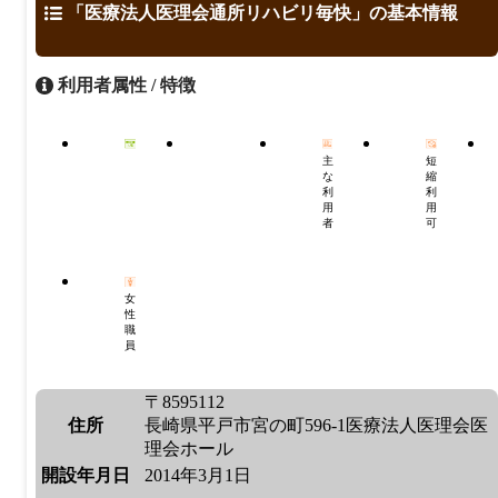
「医療法人医理会通所リハビリ毎快」の基本情報
利用者属性 / 特徴
主
短
な
縮
利
利
用
用
者
可
女
性
職
員
〒8595112
住所
長崎県平戸市宮の町596-1医療法人医理会医
理会ホール
開設年月日
2014年3月1日