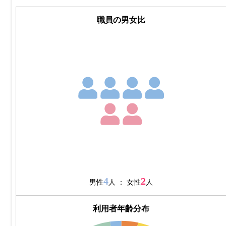
職員の男女比
4
2
男性
人 ： 女性
人
利用者年齢分布