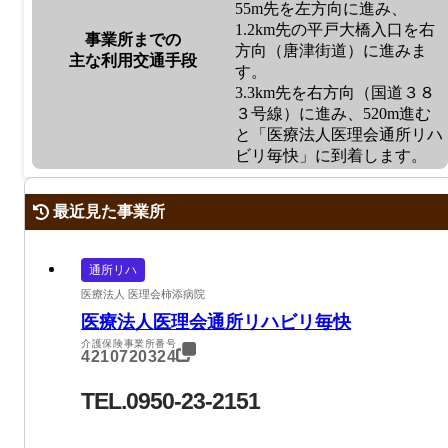
55m先を左方向に進み、
1.2km先の平戸大橋入口を右
事業所までの
方向（唐津街道）に進みま
主な利用交通手段
す。
3.3km先を右方向（国道３８
３号線）に進み、520m進む
と「医療法人医理会通所リハ
ビリ毎快」に到着します。
最近見た事業所
通所リハ
医療法人 医理会柿添病院
医療法人医理会通所リハビリ毎快
介護保険事業所番号
4210720324
TEL.0950-23-2151