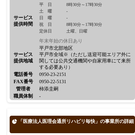
平日
8時30分～17時30分
土曜
-
サービス
日曜
-
提供時間
祝日
8時30分～17時30分
定休日
土曜、日曜
年末年始の休日あり
平戸市北部地区
サービス
平戸市全域※（ただし送迎可能エリア外に
提供地域
関しては公共交通機関や自家用車にて来所
する必要あり）
電話番号
0950-23-2151
FAX番号
0950-22-5131
管理者
柿添圭嗣
職員体制
-
「医療法人医理会通所リハビリ毎快」の事業所の詳細