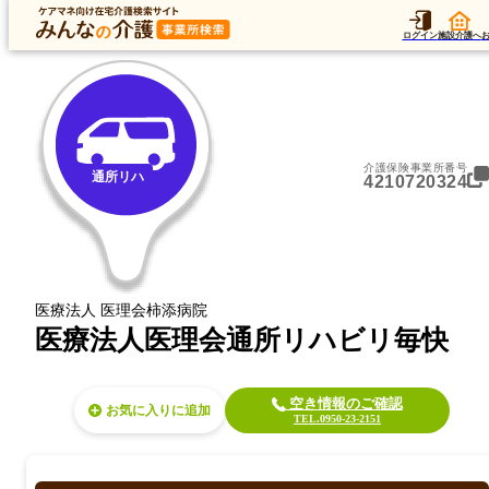
トップ
データ
加算
運営法人
ア
トップ
長崎県
平戸市
通所リハ
医療法人医理会通所リハビリ毎快
ログイン
施設介護へ
介護保険事業所番号
通所リハ
4210720324
医療法人 医理会柿添病院
医療法人医理会通所リハビリ毎快
空き情報のご確認
お気に入り
TEL.0950-23-2151