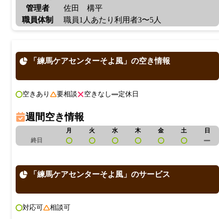
管理者
佐田 構平
職員体制
職員1人あたり利用者3〜5人
「練馬ケアセンターそよ風」の空き情報
空きあり
要相談
空きなし
定休日
週間空き情報
月
火
水
木
金
土
日
終日
「練馬ケアセンターそよ風」のサービス
対応可
相談可