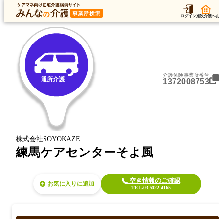
トップ
データ
加算
運営法人
ア
トップ
東京都
練馬区
通所介護
練馬ケアセンターそよ風
ログイン
施設介護へ
介護保険事業所番号
通所介護
1372008753
株式会社SOYOKAZE
練馬ケアセンターそよ風
空き情報のご確認
お気に入り
TEL.03-5922-4165