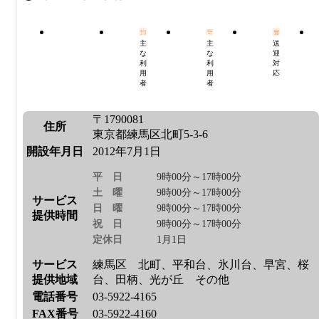
主
主
送
な
な
迎
利
利
対
用
用
応
者
者
〒1790081
住所
東京都練馬区北町5-3-6
開設年月日
2012年7月1日
平日
9時00分～17時00分
土曜
9時00分～17時00分
サービス
日曜
9時00分～17時00分
提供時間
祝日
9時00分～17時00分
定休日
1月1日
サービス
練馬区 北町、平和台、氷川台、早宮、桜
提供地域
台、田柄、光が丘 その他
電話番号
03-5922-4165
FAX番号
03-5922-4160