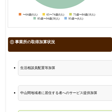
0
〜64歳(0人)
65〜74歳(0人)
75歳〜84歳(18人)
0
85歳〜94歳(38人)
95歳〜(6人)
事業所の取得加算状況
生活相談員配置等加算
中山間地域者に居住する者へのサービス提供加算