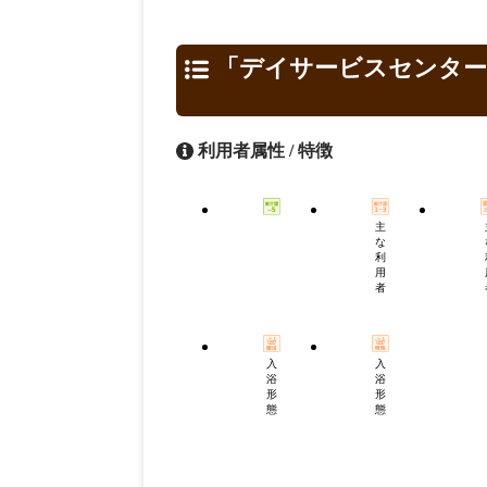
「デイサービスセンター
利用者属性 / 特徴
主
な
利
用
者
入
入
浴
浴
形
形
態
態