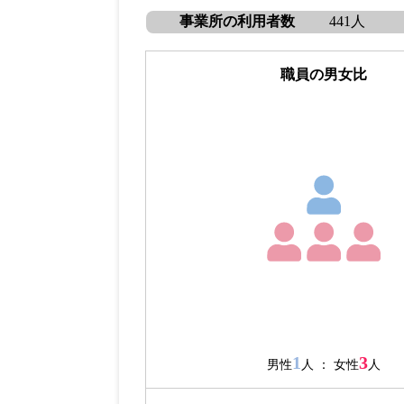
事業所の利用者数
441人
職員の男女比
1
3
男性
人 ： 女性
人