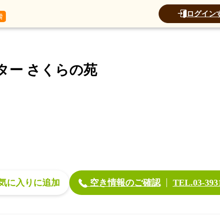
データ
加算
運営法人
ログイン
ビスセンター さくらの苑
ター さくらの苑
空き情報のご確認
気に入り
TEL.03-393