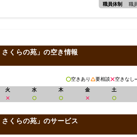
職員体制
職
 さくらの苑」の空き情報
空きあり
要相談
空きなし
火
水
木
金
土
 さくらの苑」のサービス