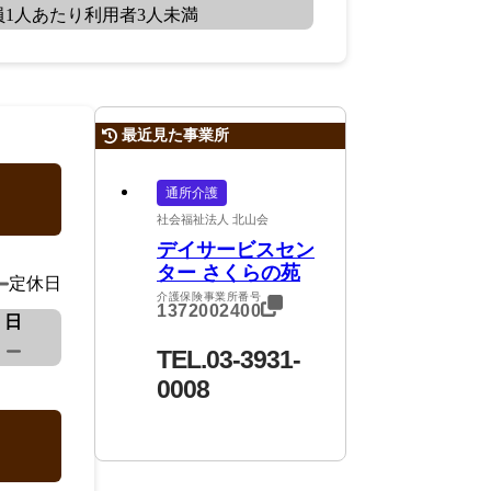
員1人あたり利用者3人未満
最近見た事業所
通所介護
社会福祉法人 北山会
デイサービスセン
ター さくらの苑
定休日
介護保険事業所番号
1372002400
日
TEL.03-3931-
0008