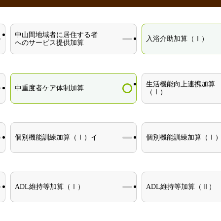
中山間地域者に居住する者
入浴介助加算（Ⅰ）
へのサービス提供加算
生活機能向上連携加算
中重度者ケア体制加算
（Ⅰ）
個別機能訓練加算（Ⅰ）イ
個別機能訓練加算（Ⅰ
ADL維持等加算（Ⅰ）
ADL維持等加算（Ⅱ）