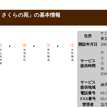
 さくらの苑」の基本情報
〒17
住所
東京
開設年月日
20
主
送
男
女
平
な
迎
性
性
利
対
職
職
土
用
応
員
員
サービス
日
者
提供時間
祝
定
サービス
練
提供地域
電話番号
03-
FAX番号
03-
管理者
塩