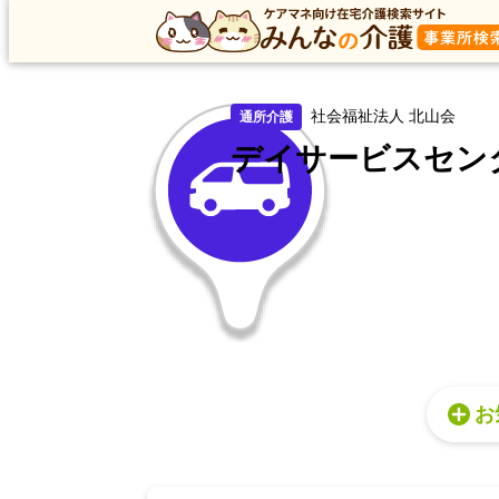
トップ
トップ
東京都
練馬区
通所介護
デイサー
社会福祉法人 北山会
通所介護
デイサービスセン
お