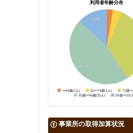
利用者年齢分布
35
13.2%
30
25
20
15
10
46.1%
5
0
〜64歳(2人)
65〜74歳(3人)
75歳〜
0
85歳〜94歳(35人)
95歳〜(1
事業所の取得加算状況