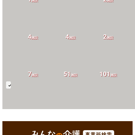
設
施設
施設
4
4
2
設
施設
施設
施設
7
51
101
設
施設
施設
施設
在
宅
自
32
4
154
設
施設
施設
施設
己
腹
綾部市(京都府)
Enterで
を検索
膜