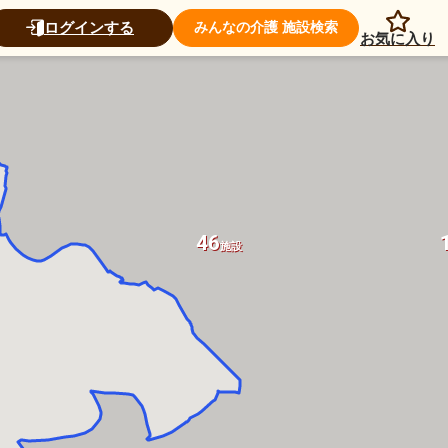
ログインする
みんなの介護 施設検索
お気に入り
46
施設