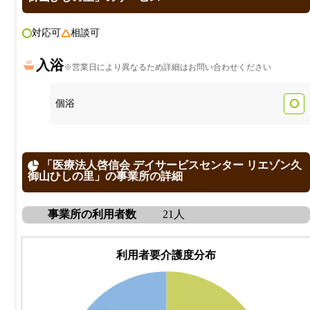
対応可
相談可
入浴
※営業日により異なるため詳細はお問い合わせください
個浴
「医療法人啓信会 デイサービスセンター リエゾン久
御山ひしの里」の事業所の詳細
事業所の利用者数
21人
利用者要介護度分布
11
10
9