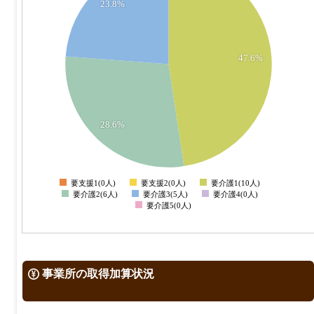
23.8%
8
7
6
47.6%
5
4
3
2
28.6%
1
0
-1
要支援1(0人)
要支援2(0人)
要介護1(10人)
0
要介護2(6人)
要介護3(5人)
要介護4(0人)
要介護5(0人)
事業所の取得加算状況