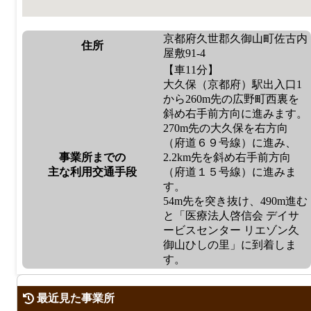
京都府久世郡久御山町佐古内
住所
屋敷91-4
【車11分】
大久保（京都府）駅出入口1
から260m先の広野町西裏を
斜め右手前方向に進みます。
270m先の大久保を右方向
（府道６９号線）に進み、
事業所までの
2.2km先を斜め右手前方向
主な利用交通手段
（府道１５号線）に進みま
す。
54m先を突き抜け、490m進む
と「医療法人啓信会 デイサ
ービスセンター リエゾン久
御山ひしの里」に到着しま
す。
最近見た事業所