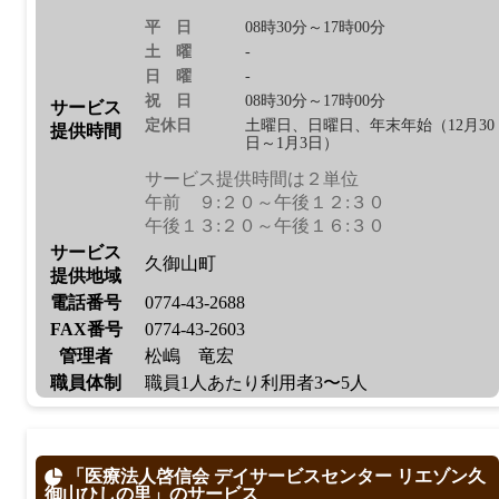
平日
08時30分～17時00分
土曜
-
日曜
-
祝日
08時30分～17時00分
サービス
定休日
土曜日、日曜日、年末年始（12月30
提供時間
日～1月3日）
サービス提供時間は２単位
午前 ９:２０～午後１２:３０
午後１３:２０～午後１６:３０
サービス
久御山町
提供地域
電話番号
0774-43-2688
FAX番号
0774-43-2603
管理者
松嶋 竜宏
職員体制
職員1人あたり利用者3〜5人
「医療法人啓信会 デイサービスセンター リエゾン久
御山ひしの里」のサービス