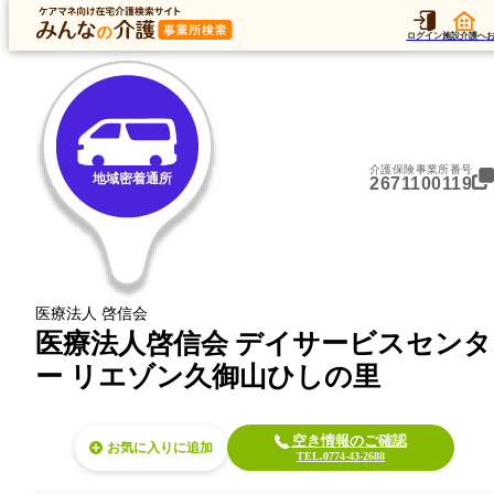
トップ
データ
加算
運営法人
ア
トップ
京都府
久世郡久御山町
地域密着通所
医療法人啓信会 デイサービスセンター
ログイン
施設介護へ
介護保険事業所番号
地域密着通所
2671100119
医療法人 啓信会
医療法人啓信会 デイサービスセンタ
ー リエゾン久御山ひしの里
空き情報のご確認
お気に入り
TEL.0774-43-2688