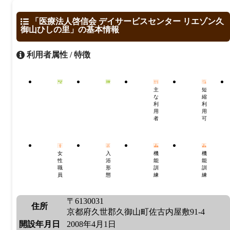
「医療法人啓信会 デイサービスセンター リエゾン久
御山ひしの里」の基本情報
利用者属性 / 特徴
主
短
な
縮
利
利
用
用
者
可
女
入
機
機
性
浴
能
能
職
形
訓
訓
員
態
練
練
〒6130031
住所
京都府久世郡久御山町佐古内屋敷91-4
開設年月日
2008年4月1日