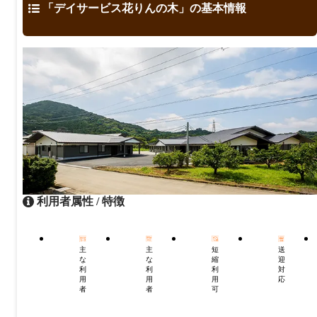
「デイサービス花りんの木」の基本情報
利用者属性 / 特徴
主
主
短
送
な
な
縮
迎
利
利
利
対
用
用
用
応
者
者
可