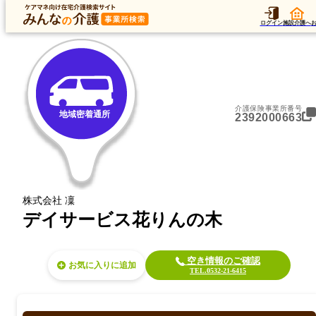
トップ
データ
加算
運営法人
ア
トップ
愛知県
豊橋市
地域密着通所
デイサービス花りんの木
ログイン
施設介護へ
介護保険事業所番号
地域密着通所
2392000663
株式会社 凜
デイサービス花りんの木
空き情報のご確認
お気に入り
TEL.0532-21-6415