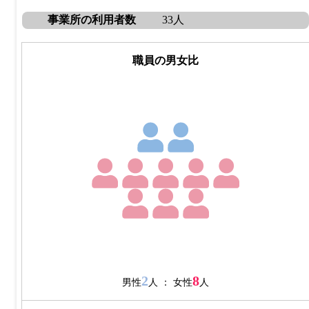
事業所の利用者数
33人
職員の男女比
2
8
男性
人 ： 女性
人