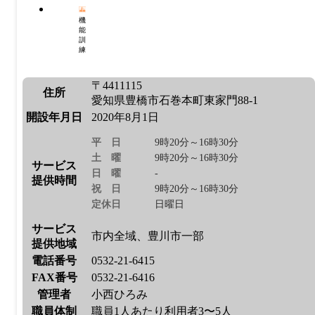
機
能
訓
練
〒4411115
住所
愛知県豊橋市石巻本町東家門88-1
開設年月日
2020年8月1日
平日
9時20分～16時30分
土曜
9時20分～16時30分
サービス
日曜
-
提供時間
祝日
9時20分～16時30分
定休日
日曜日
サービス
市内全域、豊川市一部
提供地域
電話番号
0532-21-6415
FAX番号
0532-21-6416
管理者
小西ひろみ
職員体制
職員1人あたり利用者3〜5人