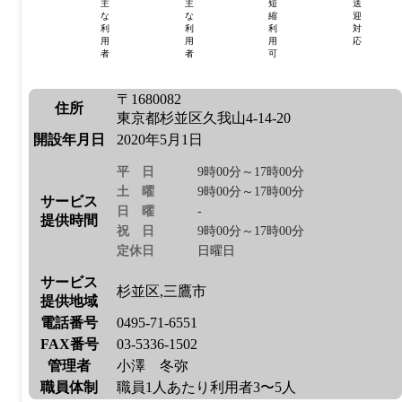
主
主
短
送
な
な
縮
迎
利
利
利
対
用
用
用
応
者
者
可
〒1680082
住所
東京都杉並区久我山4-14-20
開設年月日
2020年5月1日
平日
9時00分～17時00分
土曜
9時00分～17時00分
サービス
日曜
-
提供時間
祝日
9時00分～17時00分
定休日
日曜日
サービス
杉並区,三鷹市
提供地域
電話番号
0495-71-6551
FAX番号
03-5336-1502
管理者
小澤 冬弥
職員体制
職員1人あたり利用者3〜5人