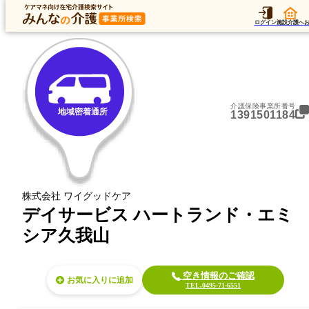
トップ
データ
加算
運営法人
ア
トップ
東京都
杉並区
地域密着通所
デイサービス ハートランド・エミシア久我山
ログイン
施設介護へ
介護保険事業所番号
地域密着通所
1391501184
株式会社 ワイグッドケア
デイサービス ハートランド・エミ
シア久我山
空き情報のご確認
お気に入り
TEL.0495-71-6551