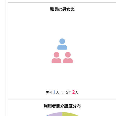
職員の男女比
1
2
男性
人 ： 女性
人
利用者要介護度分布
50