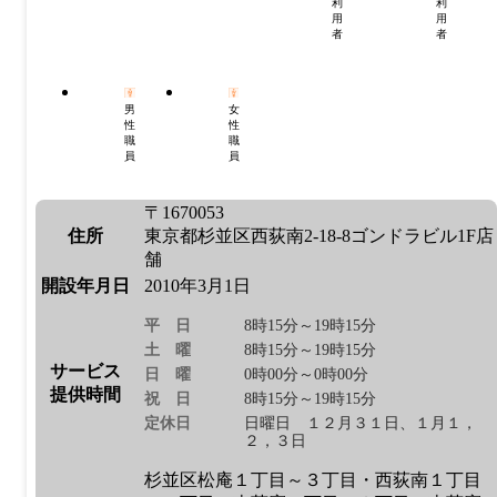
利
利
用
用
者
者
男
女
性
性
職
職
員
員
〒1670053
住所
東京都杉並区西荻南2-18-8ゴンドラビル1F店
舗
開設年月日
2010年3月1日
平日
8時15分～19時15分
土曜
8時15分～19時15分
サービス
日曜
0時00分～0時00分
提供時間
祝日
8時15分～19時15分
定休日
日曜日 １２月３１日、１月１，
２，３日
杉並区松庵１丁目～３丁目・西荻南１丁目