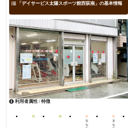
「デイサービス太陽スポーツ館西荻南」の基本情報
利用者属性 / 特徴
主
主
な
な