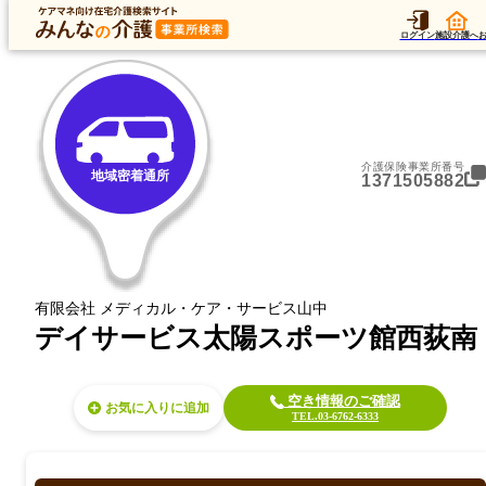
トップ
データ
加算
運営法人
ア
トップ
東京都
杉並区
地域密着通所
デイサービス太陽スポーツ館西荻南
ログイン
施設介護へ
介護保険事業所番号
地域密着通所
1371505882
有限会社 メディカル・ケア・サービス山中
デイサービス太陽スポーツ館西荻南
空き情報のご確認
お気に入り
TEL.03-6762-6333