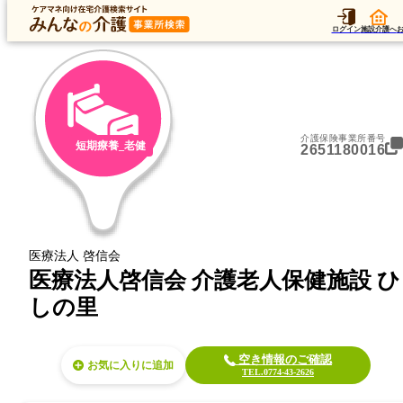
トップ
データ
加算
運営法人
ア
トップ
京都府
久世郡久御山町
短期療養_老健
医療法人啓信会 介護老人保健施設 ひ
ログイン
施設介護へ
介護保険事業所番号
短期療養_老健
2651180016
医療法人 啓信会
医療法人啓信会 介護老人保健施設 ひ
しの里
空き情報のご確認
お気に入り
TEL.0774-43-2626