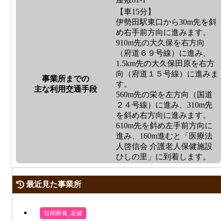
【車15分】
伊勢田駅東口から30m先を斜
め右手前方向に進みます。
910m先の大久保を右方向
（府道６９号線）に進み、
1.5km先の大久保田原を右方
向（府道１５号線）に進みま
事業所までの
す。
主な利用交通手段
560m先の栄を左方向（国道
２４号線）に進み、310m先
を斜め右方向に進みます。
610m先を斜め左手前方向に
進み、160m進むと「医療法
人啓信会 介護老人保健施設
ひしの里」に到着します。
最近見た事業所
短期療養_老健