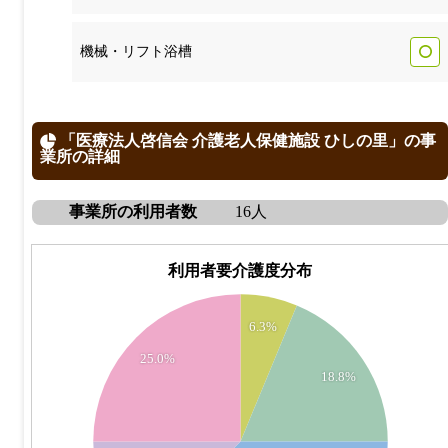
機械・リフト浴槽
「医療法人啓信会 介護老人保健施設 ひしの里」の事
業所の詳細
事業所の利用者数
16人
利用者要介護度分布
6
6.3%
5
25.0%
18.8%
4
3