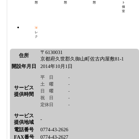
態
態
態
ト
個
室
レ
ク
〒6130031
住所
京都府久世郡久御山町佐古内屋敷81-1
開設年月日
2014年10月1日
平日
-
土曜
-
サービス
日曜
-
提供時間
祝日
-
定休日
-
サービス
-
提供地域
電話番号
0774-43-2626
FAX番号
0774-43-2627