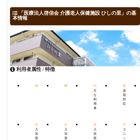
「医療法人啓信会 介護老人保健施設 ひしの里」の基
本情報
利用者属性 / 特徴
主
送
な
迎
利
対
用
応
者
入
入
入
ユ
浴
浴
浴
ニ
形
形
形
ッ