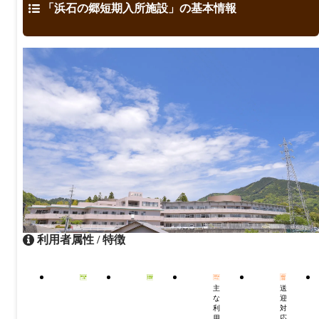
「浜石の郷短期入所施設」の基本情報
利用者属性 / 特徴
主
送
な
迎
利
対
用
応