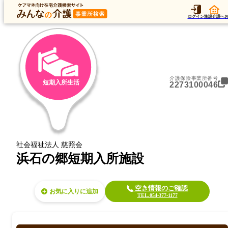
トップ
データ
加算
運営法人
ア
トップ
静岡県
静岡市清水区
短期入所生活
浜石の郷短期入所施設
ログイン
施設介護へ
介護保険事業所番号
短期入所生活
2273100046
社会福祉法人 慈照会
浜石の郷短期入所施設
空き情報のご確認
お気に入り
TEL.054-377-1177