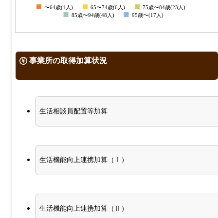
〜64歳(1人)
65〜74歳(6人)
75歳〜84歳(23人)
0
85歳〜94歳(48人)
95歳〜(17人)
事業所の取得加算状況
生活相談員配置等加算
生活機能向上連携加算（Ⅰ）
生活機能向上連携加算（Ⅱ）