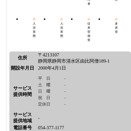
者
入
入
従
多
浴
浴
来
床
形
形
型
室
態
態
個
室
〒4213107
住所
静岡県静岡市清水区由比阿僧189-1
開設年月日
2000年4月1日
平日
-
土曜
-
サービス
日曜
-
提供時間
祝日
-
定休日
-
サービス
-
提供地域
電話番号
054-377-1177