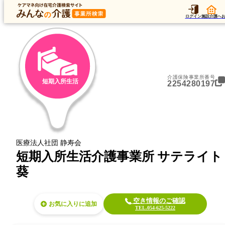
トップ
加算
運営法人
アク
トップ
静岡県
静岡市清水区
短期入所生活
短期入所生活介護事業所 サテライト葵
ログイン
施設介護へ
介護保険事業所番号
短期入所生活
2254280197
医療法人社団 静寿会
短期入所生活介護事業所 サテライト
葵
空き情報のご確認
お気に入り
TEL.054-625-5222