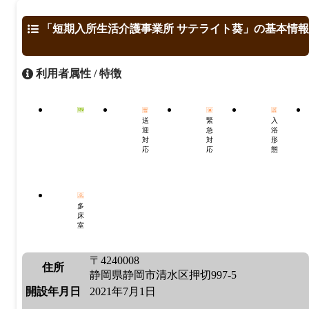
「短期入所生活介護事業所 サテライト葵」の基本情報
利用者属性 / 特徴
送
緊
入
迎
急
浴
対
対
形
応
応
態
多
床
室
〒4240008
住所
静岡県静岡市清水区押切997-5
開設年月日
2021年7月1日