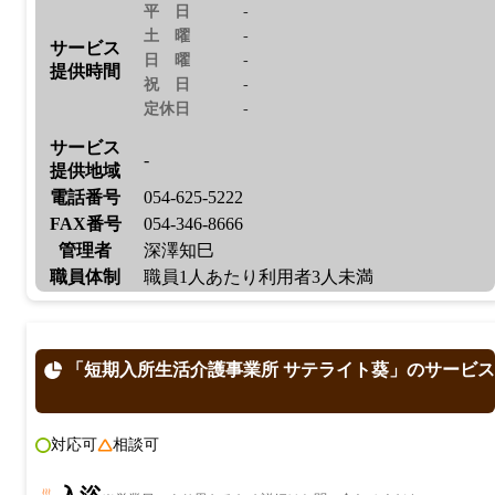
平日
-
土曜
-
サービス
日曜
-
提供時間
祝日
-
定休日
-
サービス
-
提供地域
電話番号
054-625-5222
FAX番号
054-346-8666
管理者
深澤知巳
職員体制
職員1人あたり利用者3人未満
「短期入所生活介護事業所 サテライト葵」のサービス
対応可
相談可