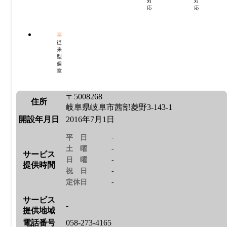
対
対
応
応
従
来
型
個
室
〒5008268
住所
岐阜県岐阜市茜部菱野3-143-1
開設年月日
2016年7月1日
平日
-
土曜
-
サービス
日曜
-
提供時間
祝日
-
定休日
-
サービス
-
提供地域
電話番号
058-273-4165