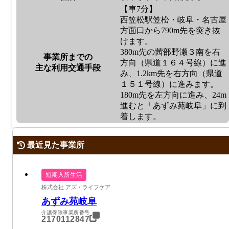
【車7分】
西笠松駅笠松・岐阜・名古屋
方面口から790m先を突き抜
けます。
380m先の茜部野瀬３南を右
事業所までの
方向（県道１６４号線）に進
主な利用交通手段
み、1.2km先を右方向（県道
１５１号線）に進みます。
180m先を左方向に進み、24m
進むと「あずみ苑岐阜」に到
着します。
最近見た事業所
短期入所生活
株式会社 アズ・ライフケア
あずみ苑岐阜
介護保険事業所番号
2170112847