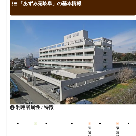
「あずみ苑岐阜」の基本情報
利用者属性 / 特徴
送
緊
迎
急