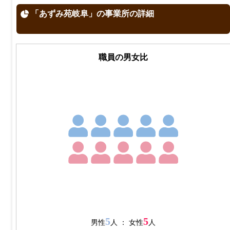
「あずみ苑岐阜」の事業所の詳細
職員の男女比
5
5
男性
人 ： 女性
人