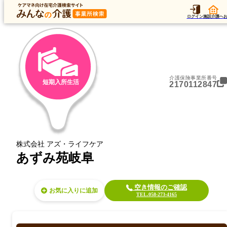
トップ
データ
加算
運営法人
ア
トップ
岐阜県
岐阜市
短期入所生活
あずみ苑岐阜
ログイン
施設介護へ
介護保険事業所番号
短期入所生活
2170112847
株式会社 アズ・ライフケア
あずみ苑岐阜
空き情報のご確認
お気に入り
TEL.058-273-4165