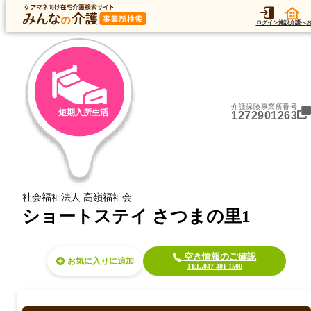
トップ
加算
運営法人
アク
トップ
千葉県
鎌ケ谷市
短期入所生活
ショートステイ さつまの里1
ログイン
施設介護へ
介護保険事業所番号
短期入所生活
1272901263
社会福祉法人 高嶺福祉会
ショートステイ さつまの里1
空き情報のご確認
お気に入り
TEL.047-401-1500