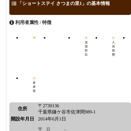
「ショートステイ さつまの里1」の基本情報
利用者属性 / 特徴
送
入
迎
浴
対
形
応
態
多
床
室
〒2730136
住所
千葉県鎌ケ谷市佐津間989-1
開設年月日
2014年6月1日
平日
-