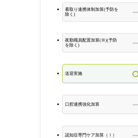
看取り連携体制加算(予防を
除く)
夜勤職員配置加算(Ⅲ)(予防
を除く)
送迎実施
口腔連携強化加算
認知症専門ケア加算（Ⅰ）