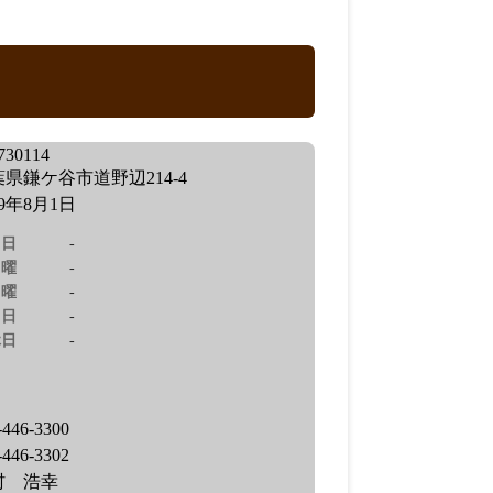
30114
県鎌ケ谷市道野辺214-4
89年8月1日
日
-
曜
-
曜
-
日
-
休日
-
-446-3300
-446-3302
村 浩幸