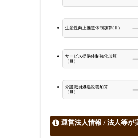
生産性向上推進体制加算(Ⅱ)
サービス提供体制強化加算
（Ⅲ）
介護職員処遇改善加算
（Ⅲ）
運営法人情報 / 法人等