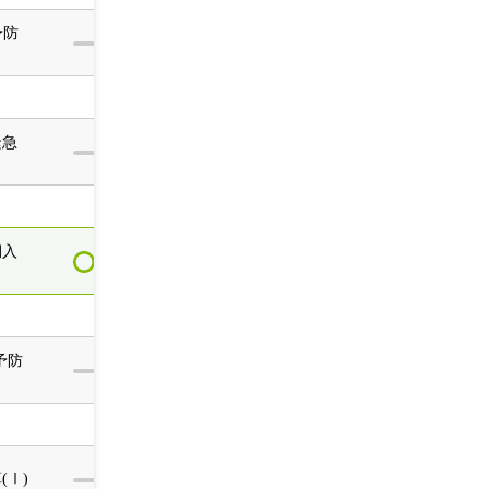
予防
緊急
期入
予防
(Ⅰ)