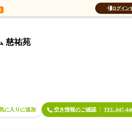
トップ
加算
運営法人
ログイン
別養護老人ホーム 慈祐苑
 慈祐苑
空き情報のご確認
気に入り
TEL.047-44