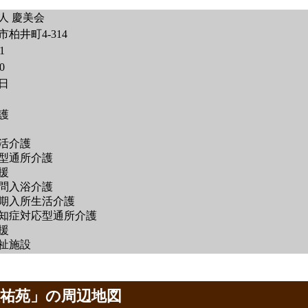
人 慶美会
柏井町4-314
1
0
1日
護
活介護
型通所介護
援
問入浴介護
期入所生活介護
知症対応型通所介護
援
祉施設
慈祐苑」の周辺地図