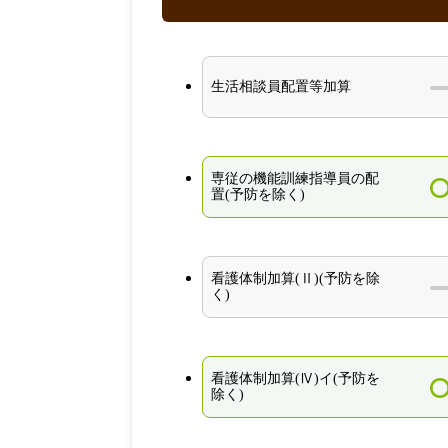
生活相談員配置等加算
専従の機能訓練指導員の配
置(予防を除く)
看護体制加算(Ⅱ)(予防を除
く)
看護体制加算(Ⅳ)イ(予防を
除く)