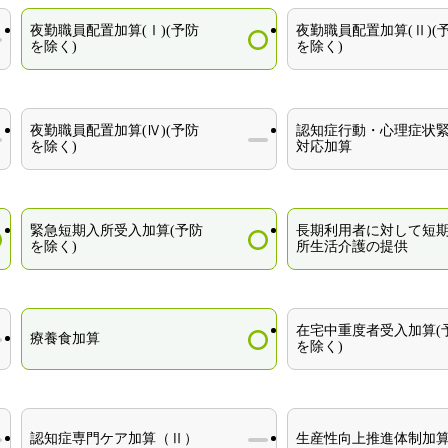
夜勤職員配置加算(Ⅰ)(予防
夜勤職員配置加算(Ⅱ)(
を除く)
を除く)
夜勤職員配置加算(Ⅳ)(予防
認知症行動・心理症状
を除く)
対応加算
緊急短期入所受入加算(予防
長期利用者に対して短
を除く)
所生活介護の提供
在宅中重度者受入加算(
療養食加算
を除く)
認知症専門ケア加算（Ⅱ）
生産性向上推進体制加算