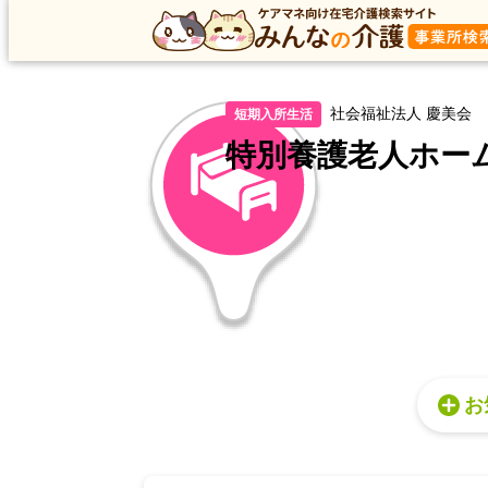
トップ
千葉県
鎌ケ谷市
短期入所生活
特
社会福祉法人 慶美会
短期入所生活
特別養護老人ホーム
お