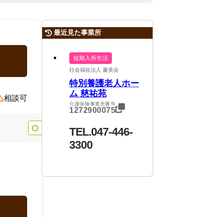
最近見た事業所
短期入所生活
社会福祉法人 慶美会
特別養護老人ホー
ム 慈祐苑
相談可
介護保険事業所番号
1272900075
TEL.047-446-
3300