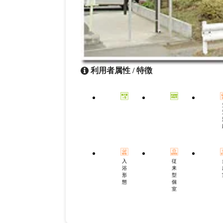
利用者属性 / 特徴
入
従
浴
来
形
型
態
個
室