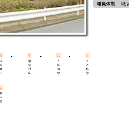
職員体制
職
緊
入
入
送
急
浴
浴
迎
対
形
形
対
応
態
態
応
多
床
室