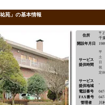
慈祐苑」の基本情報
〒27
住所
千葉
開設年月日
19
平
土
サービス
日
提供時間
祝
定
サービス
-
提供地域
電話番号
047
FAX番号
047
管理者
川