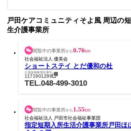
戸田ケアコミュニティそよ風 周辺の
生介護事業所
0.76
閲覧中の事業所
km
から
社会福祉法人 優美会
ショートステイ とだ優和の杜
介護保険事業所番号
1171901299
TEL.048-499-3010
1.55
閲覧中の事業所
km
から
社会福祉法人 戸田市社会福祉事業団
指定短期入所生活介護事業所戸田ほ