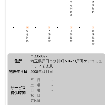
主
送
な
迎
利
対
用
応
者
緊
入
入
従
急
浴
浴
来
対
形
形
型
応
態
態
個
室
〒3350027
住所
埼玉県戸田市氷川町2-16-23戸田ケアコミュ
ニティそよ風
開設年月日
2008年4月1日
平日
-
土曜
-
サービス
日曜
-
提供時間
祝日
-
定休日
-