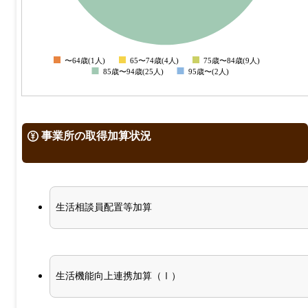
4
2
0
〜64歳(1人)
65〜74歳(4人)
75歳〜84歳(9人)
0
85歳〜94歳(25人)
95歳〜(2人)
事業所の取得加算状況
生活相談員配置等加算
生活機能向上連携加算（Ⅰ）