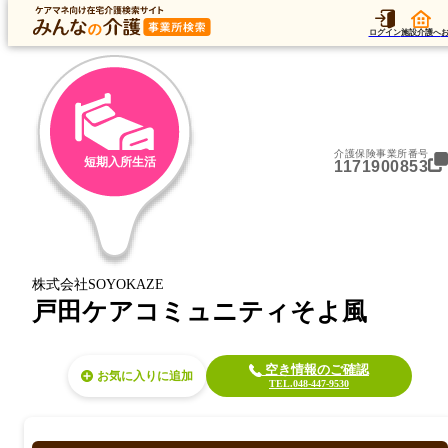
トップ
データ
加算
運営法人
ア
トップ
埼玉県
戸田市
短期入所生活
戸田ケアコミュニティそよ風
ログイン
施設介護へ
介護保険事業所番号
短期入所生活
1171900853
株式会社SOYOKAZE
戸田ケアコミュニティそよ風
空き情報のご確認
お気に入り
TEL.048-447-9530