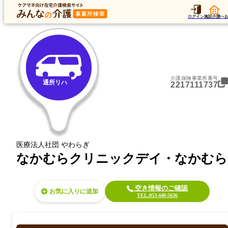
トップ
データ
加算
運営法人
ア
トップ
静岡県
浜松市中央区
通所リハ
なかむらクリニックデイ・なかむら
ログイン
施設介護へ
介護保険事業所番号
通所リハ
2217111737
医療法人社団 やわらぎ
なかむらクリニックデイ・なかむら
空き情報のご確認
お気に入り
TEL.053-440-5636