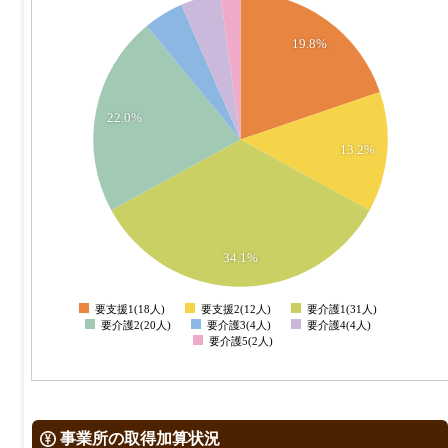
30
19.8%
25
20
22.0%
13.2%
15
10
5
34.1%
0
要支援1(18人)
要支援2(12人)
要介護1(31人)
0
要介護2(20人)
要介護3(4人)
要介護4(4人)
要介護5(2人)
事業所の取得加算状況