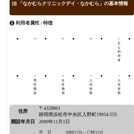
「なかむらクリニックデイ・なかむら」の基本情報
利用者属性 / 特徴
主
な
利
用
者
男
女
入
入
性
性
浴
浴
職
職
形
形
員
員
態
態
〒4328061
住所
静岡県浜松市中央区入野町19954-555
開設年月日
2000年11月1日
平日
08時15分～17時15分