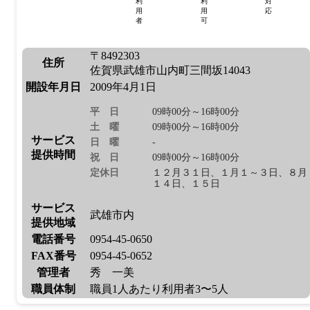
利
利
対
用
用
応
者
可
〒8492303
住所
佐賀県武雄市山内町三間坂14043
開設年月日
2009年4月1日
平日
09時00分～16時00分
土曜
09時00分～16時00分
サービス
日曜
-
提供時間
祝日
09時00分～16時00分
定休日
１２月３１日、１月１～３日、８月
１４日、１５日
サービス
武雄市内
提供地域
電話番号
0954-45-0650
FAX番号
0954-45-0652
管理者
秀 一美
職員体制
職員1人あたり利用者3〜5人