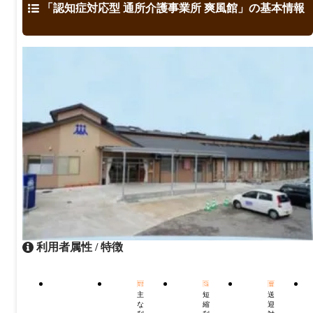
「認知症対応型 通所介護事業所 爽風館」の基本情報
利用者属性 / 特徴
主
短
送
な
縮
迎