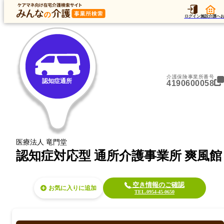
トップ
データ
加算
運営法人
ア
トップ
佐賀県
武雄市
認知症通所
認知症対応型 通所介護事業所 爽風館
ログイン
施設介護へ
介護保険事業所番号
認知症通所
4190600058
医療法人 竜門堂
認知症対応型 通所介護事業所 爽風館
空き情報のご確認
お気に入り
TEL.0954-45-0650