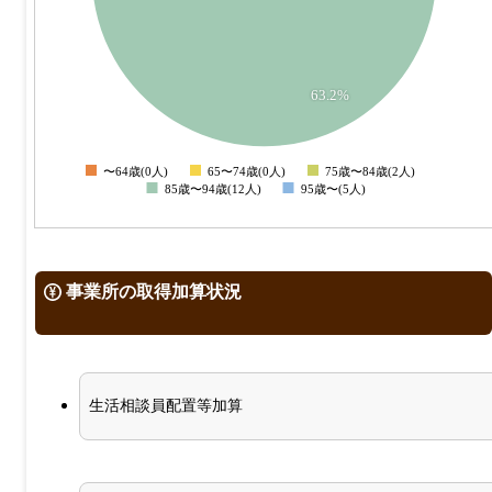
4
2
63.2%
0
〜64歳(0人)
65〜74歳(0人)
75歳〜84歳(2人)
0
85歳〜94歳(12人)
95歳〜(5人)
事業所の取得加算状況
生活相談員配置等加算