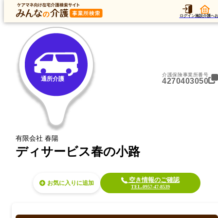
トップ
データ
加算
運営法人
ア
トップ
長崎県
諫早市
通所介護
ディサービス春の小路
ログイン
施設介護へ
介護保険事業所番号
通所介護
4270403050
有限会社 春陽
ディサービス春の小路
空き情報のご確認
お気に入り
TEL.0957-47-8539