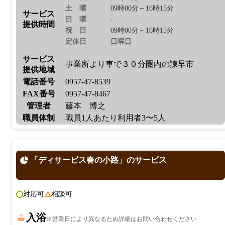
土曜
09時00分～16時15分
サービス
日曜
-
提供時間
祝日
09時00分～16時15分
定休日
日曜日
サービス
事業所より車で３０分圏内の諫早市
提供地域
電話番号
0957-47-8539
FAX番号
0957-47-8467
管理者
藤本 博之
職員体制
職員1人あたり利用者3〜5人
「ディサービス春の小路」のサービス
対応可
相談可
入浴
※営業日により異なるため詳細はお問い合わせください