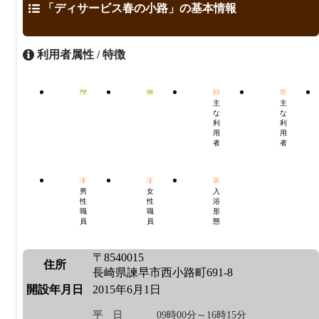
「ディサービス春の小路」の基本情報
利用者属性 / 特徴
主
主
な
な
利
利
用
用
者
者
男
女
入
性
性
浴
職
職
形
員
員
態
〒8540015
住所
長崎県諫早市西小路町691-8
開設年月日
2015年6月1日
平日
09時00分～16時15分