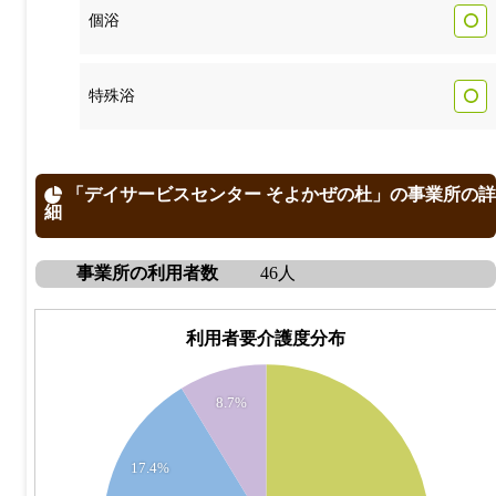
個浴
特殊浴
「デイサービスセンター そよかぜの杜」の事業所の詳
細
事業所の利用者数
46人
利用者要介護度分布
24
22
8.7%
20
18
17.4%
16