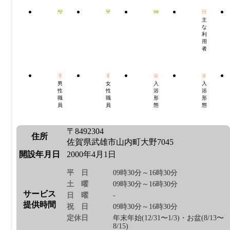
主
な
利
用
者
男
女
入
入
性
性
浴
浴
職
職
形
形
員
員
態
態
〒8492304
住所
佐賀県武雄市山内町大野7045
開設年月日
2000年4月1日
平日
09時30分～16時30分
土曜
09時30分～16時30分
サービス
日曜
-
提供時間
祝日
09時30分～16時30分
定休日
年末年始(12/31〜1/3)・お盆(8/13〜
8/15)