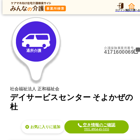
トップ
データ
加算
運営法人
ア
トップ
佐賀県
武雄市
通所介護
デイサービスセンター そよかぜの杜
ログイン
施設介護へ
介護保険事業所番号
通所介護
4171600069
社会福祉法人 正和福祉会
デイサービスセンター そよかぜの
杜
空き情報のご確認
お気に入り
TEL.0954-45-5155