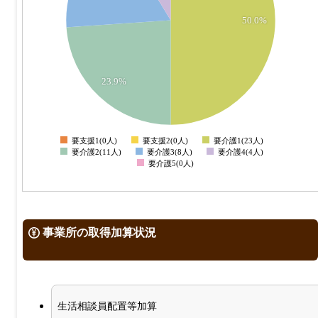
14
12
50.0%
10
8
6
23.9%
4
2
0
-2
要支援1(0人)
要支援2(0人)
要介護1(23人)
0
要介護2(11人)
要介護3(8人)
要介護4(4人)
要介護5(0人)
事業所の取得加算状況
生活相談員配置等加算