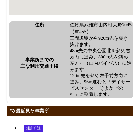
住所
佐賀県武雄市山内町大野7045
【車4分】
三間坂駅から920m先を突き
抜けます。
48m先の中央公園北を斜め右
方向に進み、800m先を斜め
事業所までの
左方向（山内バイパス）に進
主な利用交通手段
みます。
120m先を斜め左手前方向に
進み、96m進むと「デイサー
ビスセンター そよかぜの
杜」に到着します。
最近見た事業所
通所介護