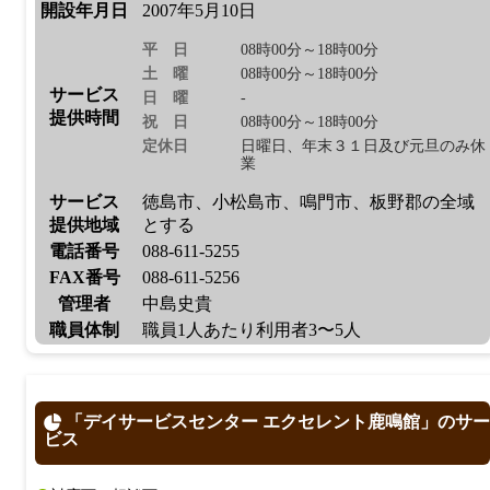
開設年月日
2007年5月10日
平日
08時00分～18時00分
土曜
08時00分～18時00分
サービス
日曜
-
提供時間
祝日
08時00分～18時00分
定休日
日曜日、年末３１日及び元旦のみ休
業
サービス
徳島市、小松島市、鳴門市、板野郡の全域
提供地域
とする
電話番号
088-611-5255
FAX番号
088-611-5256
管理者
中島史貴
職員体制
職員1人あたり利用者3〜5人
「デイサービスセンター エクセレント鹿鳴館」のサー
ビス