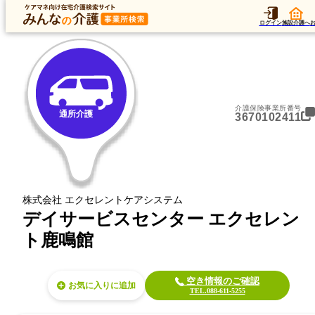
トップ
データ
加算
運営法人
ア
トップ
徳島県
徳島市
通所介護
デイサービスセンター エクセレント鹿鳴館
ログイン
施設介護へ
介護保険事業所番号
通所介護
3670102411
株式会社 エクセレントケアシステム
デイサービスセンター エクセレン
ト鹿鳴館
空き情報のご確認
お気に入り
TEL.088-611-5255