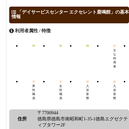
「デイサービスセンター エクセレント鹿鳴館」の基本
情報
利用者属性 / 特徴
主
な
利
用
者
男
女
入
入
性
性
浴
浴
職
職
形
形
員
員
態
態
〒7700944
住所
徳島県徳島市南昭和町1-35-1徳島エグゼクテ
ィブタワー2F