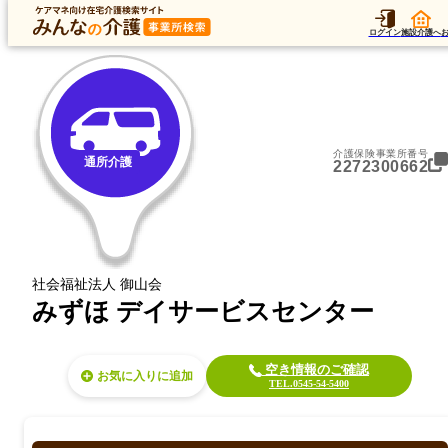
トップ
データ
加算
運営法人
ア
トップ
静岡県
富士市
通所介護
みずほ デイサービスセンター
ログイン
施設介護へ
介護保険事業所番号
通所介護
2272300662
社会福祉法人 御山会
みずほ デイサービスセンター
空き情報のご確認
お気に入り
TEL.0545-54-5400