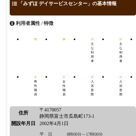
「みずほ デイサービスセンター」の基本情報
利用者属性 / 特徴
主
主
な
な
利
利
用
用
者
者
男
女
入
入
性
性
浴
浴
職
職
形
形
員
員
態
態
〒4170057
住所
静岡県富士市瓜島町173-1
開設年月日
2002年4月1日
平日
8時00分～17時00分