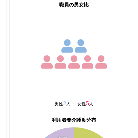
職員の男女比
2
5
男性
人 ： 女性
人
利用者要介護度分布
14