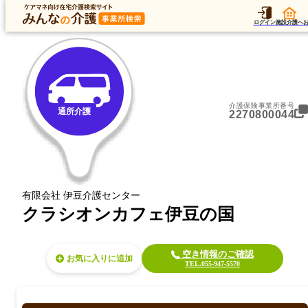
トップ
データ
加算
運営法人
ア
トップ
静岡県
伊豆の国市
通所介護
クラシオンカフェ伊豆の国
ログイン
施設介護へ
介護保険事業所番号
通所介護
2270800044
有限会社 伊豆介護センター
クラシオンカフェ伊豆の国
空き情報のご確認
お気に入り
TEL.055-947-5570