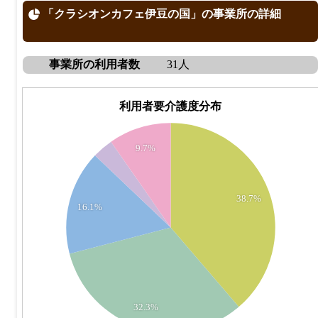
「クラシオンカフェ伊豆の国」の事業所の詳細
事業所の利用者数
31人
利用者要介護度分布
13
12
9.7%
11
10
9
38.7%
8
16.1%
7
6
5
4
3
2
32.3%