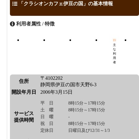
「クラシオンカフェ伊豆の国」の基本情報
利用者属性 / 特徴
主
な
利
用
者
〒4102202
住所
静岡県伊豆の国市天野6-3
開設年月日
2006年3月15日
平日
8時15分～17時15分
土曜
8時15分～17時15分
サービス
日曜
-
提供時間
祝日
8時15分～17時15分
定休日
日曜日及び12/31～1/3