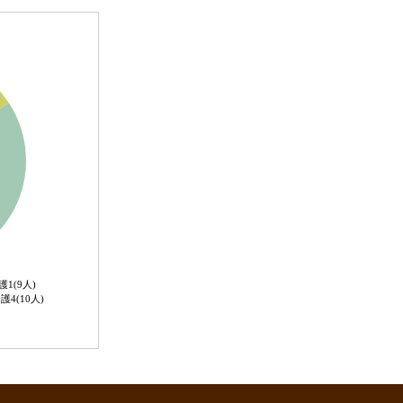
護1(9人)
護4(10人)