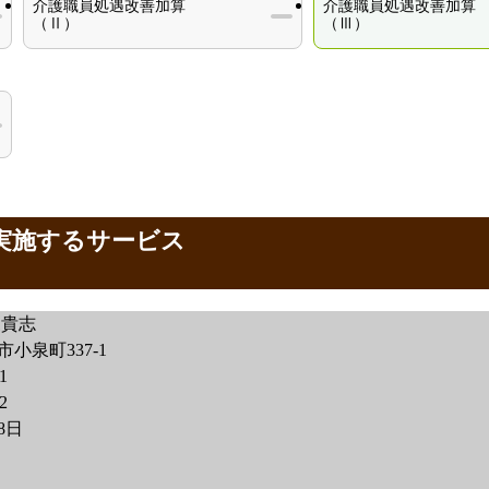
介護職員処遇改善加算
介護職員処遇改善加算
（Ⅱ）
（Ⅲ）
が実施するサービス
三貴志
小泉町337-1
1
2
18日