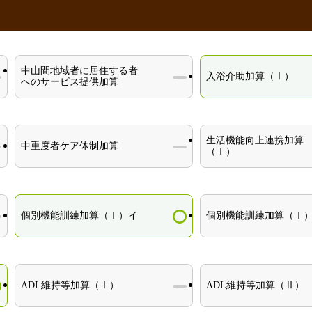
中山間地域者に居住する者
入浴介助加算（Ⅰ）
へのサービス提供加算
生活機能向上連携加算
中重度者ケア体制加算
（Ⅰ）
個別機能訓練加算（Ⅰ）イ
個別機能訓練加算（Ⅰ
ADL維持等加算（Ⅰ）
ADL維持等加算（Ⅱ）