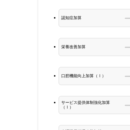
認知症加算
栄養改善加算
口腔機能向上加算（Ⅰ）
サービス提供体制強化加算
（Ⅰ）