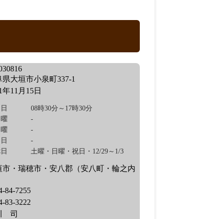
30816
県大垣市小泉町337-1
11年11月15日
日
08時30分～17時30分
曜
-
曜
-
日
-
休日
土曜・日曜・祝日・12/29～1/3
垣市・瑞穂市・安八郡（安八町・輪之内
）
4-84-7255
4-83-3222
川 司