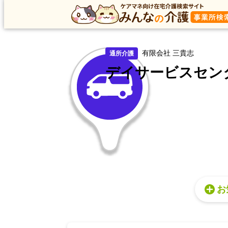
トップ
トップ
岐阜県
大垣市
通所介護
デイサー
有限会社 三貴志
通所介護
デイサービスセン
お