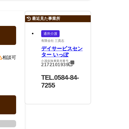
最近見た事業所
通所介護
有限会社 三貴志
デイサービスセン
ター いっぽ
相談可
介護保険事業所番号
2172101939
TEL.0584-84-
7255