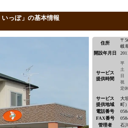
 いっぽ」の基本情報
〒50
住所
岐阜
開設年月日
20
平
土
サービス
日
提供時間
祝
定
サービス
大
提供地域
町
電話番号
058
FAX番号
058
管理者
石