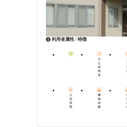
利用者属性 / 特徴
主
な
利
用
者
入
機
浴
能
形
訓
態
練