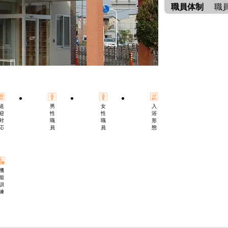
職員体制
職
入
送
男
女
浴
迎
性
性
形
対
職
職
態
応
員
員
機
能
訓
練