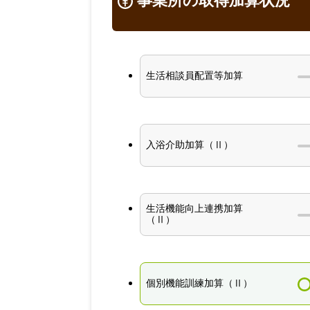
事業所の取得加算状況
生活相談員配置等加算
入浴介助加算（Ⅱ）
生活機能向上連携加算
（Ⅱ）
個別機能訓練加算（Ⅱ）