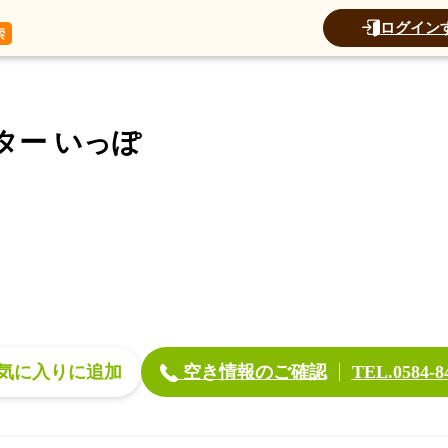
データ
加算
運営法人
ログイン
ビスセンター いっぽ
ター いっぽ
空き情報のご確認
気に入り
TEL.0584-8