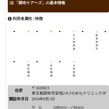
「調布ケアーズ」の基本情報
利用者属性 / 特徴
主
延
な
長
利
利
用
用
者
可
男
女
入
性
性
浴
職
職
形
員
員
態
〒1820023
住所
東京都調布市染地2-8-3そめちクリニック2F
開設年月日
2014年9月1日
平日
09時00分～17時00分