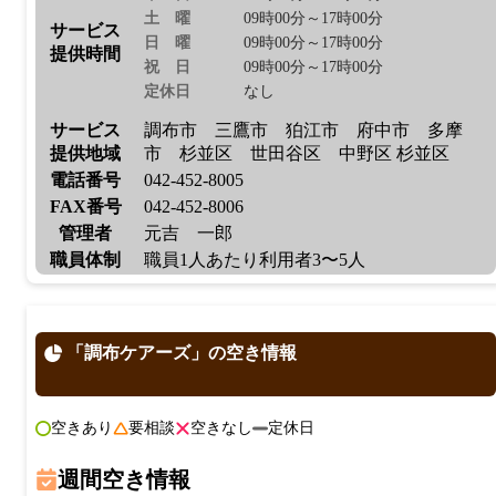
土曜
09時00分～17時00分
サービス
日曜
09時00分～17時00分
提供時間
祝日
09時00分～17時00分
定休日
なし
サービス
調布市 三鷹市 狛江市 府中市 多摩
提供地域
市 杉並区 世田谷区 中野区 杉並区
電話番号
042-452-8005
FAX番号
042-452-8006
管理者
元吉 一郎
職員体制
職員1人あたり利用者3〜5人
「調布ケアーズ」の空き情報
空きあり
要相談
空きなし
定休日
週間空き情報