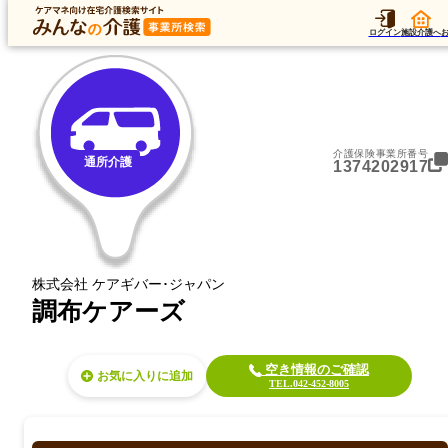
トップ
データ
加算
運営法人
ア
トップ
東京都
調布市
通所介護
調布ケアーズ
ログイン
施設介護へ
介護保険事業所番号
通所介護
1374202917
株式会社 ケアギバー･ジャパン
調布ケアーズ
空き情報のご確認
お気に入り
TEL.042-452-8005