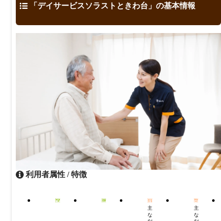
「デイサービスソラストときわ台」の基本情報
利用者属性 / 特徴
主
主
な
な