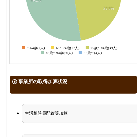
25
32.0%
20
15
10
5
0
〜64歳(2人)
65〜74歳(17人)
75歳〜84歳(39人)
0
85歳〜94歳(60人)
95歳〜(4人)
事業所の取得加算状況
生活相談員配置等加算