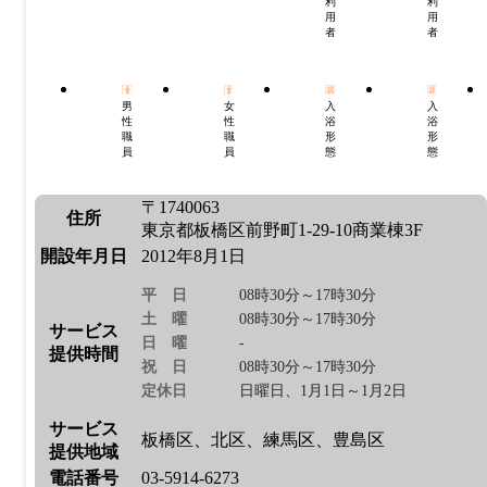
利
利
用
用
者
者
男
女
入
入
性
性
浴
浴
職
職
形
形
員
員
態
態
〒1740063
住所
東京都板橋区前野町1-29-10商業棟3F
開設年月日
2012年8月1日
平日
08時30分～17時30分
土曜
08時30分～17時30分
サービス
日曜
-
提供時間
祝日
08時30分～17時30分
定休日
日曜日、1月1日～1月2日
サービス
板橋区、北区、練馬区、豊島区
提供地域
電話番号
03-5914-6273