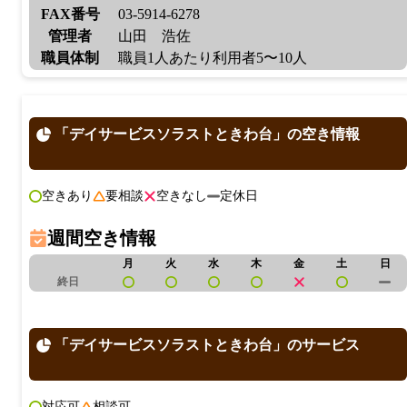
FAX番号
03-5914-6278
管理者
山田 浩佐
職員体制
職員1人あたり利用者5〜10人
「デイサービスソラストときわ台」の空き情報
空きあり
要相談
空きなし
定休日
週間空き情報
月
火
水
木
金
土
日
終日
「デイサービスソラストときわ台」のサービス
対応可
相談可