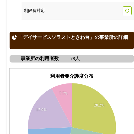
制限食対応
「デイサービスソラストときわ台」の事業所の詳細
事業所の利用者数
78人
利用者要介護度分布
22
7.7%
20
28.2%
18
17.9%
16
14