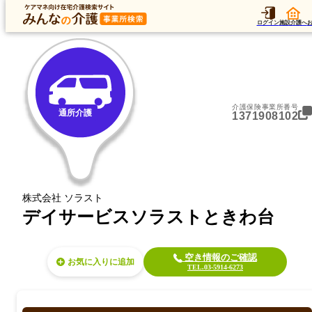
トップ
データ
加算
運営法人
ア
トップ
東京都
板橋区
通所介護
デイサービスソラストときわ台
ログイン
施設介護へ
介護保険事業所番号
通所介護
1371908102
株式会社 ソラスト
デイサービスソラストときわ台
空き情報のご確認
お気に入り
TEL.03-5914-6273