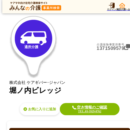
トップ
データ
加算
運営法人
ア
トップ
東京都
杉並区
通所介護
堀ノ内ビレッジ
ログイン
施設介護へ
介護保険事業所番号
通所介護
1371509579
株式会社 ケアギバー･ジャパン
堀ノ内ビレッジ
空き情報のご確認
お気に入り
TEL.03-5929-8762