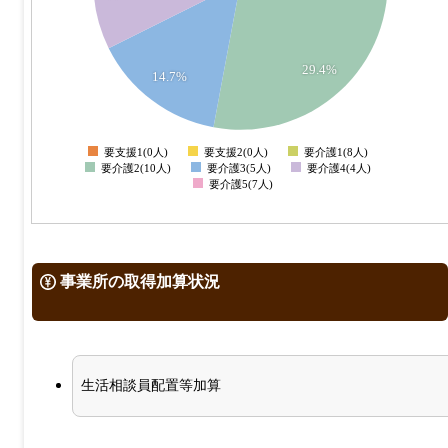
6
29.4%
5
14.7%
4
要支援1(0人)
要支援2(0人)
要介護1(8人)
0
要介護2(10人)
要介護3(5人)
要介護4(4人)
要介護5(7人)
事業所の取得加算状況
生活相談員配置等加算