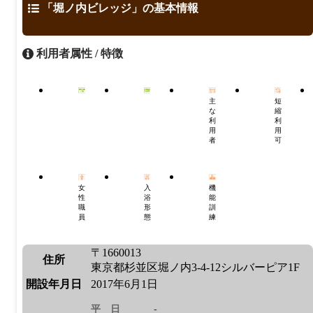
「堀ノ内ビレッジ」の基本情報
利用者属性 / 特徴
主
短
な
縮
利
利
用
用
者
可
女
入
機
性
浴
能
職
形
訓
員
態
練
〒1660013
住所
東京都杉並区堀ノ内3-4-12シルバーピア1F
開設年月日
2017年6月1日
平日
-