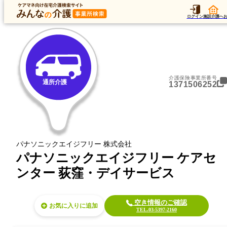
トップ
データ
加算
運営法人
ア
トップ
東京都
杉並区
通所介護
パナソニックエイジフリー ケアセンター 荻窪・デ
ログイン
施設介護へ
介護保険事業所番号
通所介護
1371506252
パナソニックエイジフリー 株式会社
パナソニックエイジフリー ケアセ
ンター 荻窪・デイサービス
空き情報のご確認
お気に入り
TEL.03-5397-2160