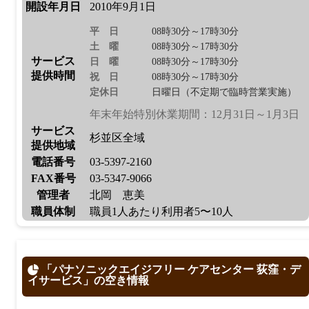
開設年月日
2010年9月1日
平日
08時30分～17時30分
土曜
08時30分～17時30分
サービス
日曜
08時30分～17時30分
提供時間
祝日
08時30分～17時30分
定休日
日曜日（不定期で臨時営業実施）
年末年始特別休業期間：12月31日～1月3日
サービス
杉並区全域
提供地域
電話番号
03-5397-2160
FAX番号
03-5347-9066
管理者
北岡 恵美
職員体制
職員1人あたり利用者5〜10人
「パナソニックエイジフリー ケアセンター 荻窪・デ
イサービス」の空き情報