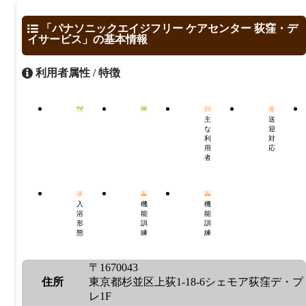
「パナソニックエイジフリー ケアセンター 荻窪・デ
イサービス」の基本情報
利用者属性 / 特徴
主
送
な
迎
利
対
用
応
者
入
機
機
浴
能
能
形
訓
訓
態
練
練
〒1670043
住所
東京都杉並区上荻1-18-6シェモア荻窪デ・プ
レ1F