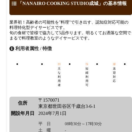
「NANAIRO COOKING STUDIO成城」の基本情報
業界初！高齢者の可能性を”料理”で引き出す、認知症対応可能の
料理特化型デイサービスです。
旬の食材で皆様で協力して5品作ります。明るくてお洒落な空間で
まるで料理教室のようなデイサービスです。
利用者属性 / 特徴
主
短
送
な
縮
迎
利
利
対
用
用
応
者
可
〒1570071
住所
東京都世田谷区千歳台3-6-1
開設年月日
2024年7月1日
平日
08時30分～17時30分
土曜
-