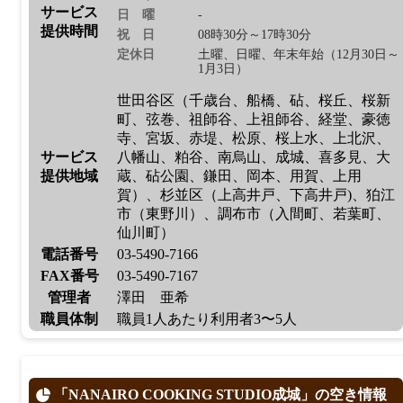
サービス
日曜
-
提供時間
祝日
08時30分～17時30分
定休日
土曜、日曜、年末年始（12月30日～
1月3日）
世田谷区（千歳台、船橋、砧、桜丘、桜新
町、弦巻、祖師谷、上祖師谷、経堂、豪徳
寺、宮坂、赤堤、松原、桜上水、上北沢、
サービス
八幡山、粕谷、南烏山、成城、喜多見、大
提供地域
蔵、砧公園、鎌田、岡本、用賀、上用
賀）、杉並区（上高井戸、下高井戸)、狛江
市（東野川）、調布市（入間町、若葉町、
仙川町）
電話番号
03-5490-7166
FAX番号
03-5490-7167
管理者
澤田 亜希
職員体制
職員1人あたり利用者3〜5人
「NANAIRO COOKING STUDIO成城」の空き情報