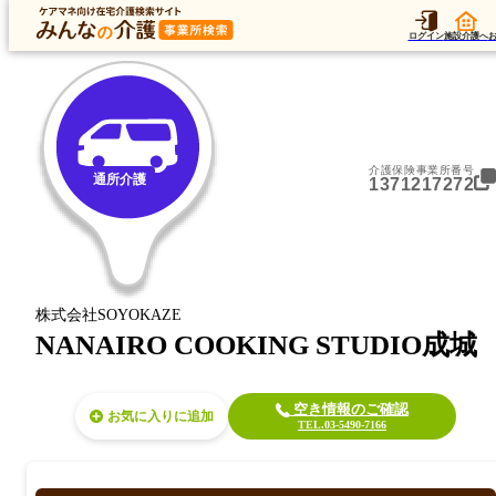
トップ
データ
加算
運営法人
ア
トップ
東京都
世田谷区
通所介護
NANAIRO COOKING STUDIO成城
ログイン
施設介護へ
介護保険事業所番号
通所介護
1371217272
株式会社SOYOKAZE
NANAIRO COOKING STUDIO成城
空き情報のご確認
お気に入り
TEL.03-5490-7166