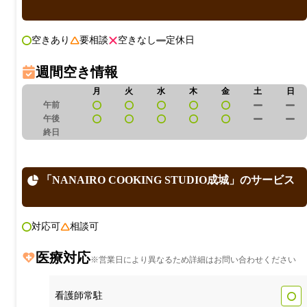
空きあり
要相談
空きなし
定休日
週間空き情報
月
火
水
木
金
土
日
午前
午後
終日
「NANAIRO COOKING STUDIO成城」のサービス
対応可
相談可
医療対応
※営業日により異なるため詳細はお問い合わせください
看護師常駐